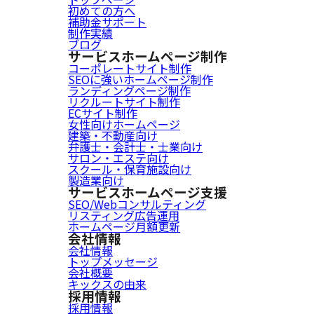
初めての方へ
補助金サポート
制作実績
ブログ
サービス
ホームページ制作
コーポレートサイト制作
SEOに強いホームページ制作
ランディングページ制作
リクルートサイト制作
ECサイト制作
女性向けホームページ
建築・不動産向け
弁護士・会計士・士業向け
サロン・エステ向け
スクール・保育施設向け
製造業向け
サービス
ホームページ支援
SEO/Webコンサルティング
リスティング広告運用
ホームページ月額更新
会社情報
会社情報
トップメッセージ
会社概要
キックスの由来
採用情報
採用情報